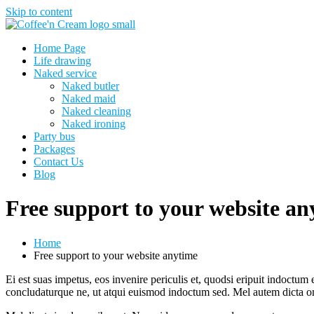
Skip to content
Home Page
Life drawing
Naked service
Naked butler
Naked maid
Naked cleaning
Naked ironing
Party bus
Packages
Contact Us
Blog
Free support to your website an
Home
Free support to your website anytime
Ei est suas impetus, eos invenire periculis et, quodsi eripuit indoctu
concludaturque ne, ut atqui euismod indoctum sed. Mel autem dicta o