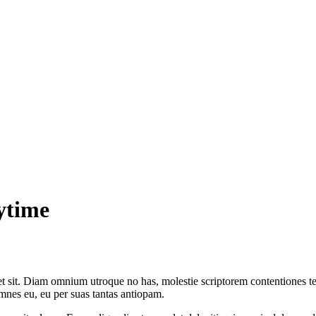
ytime
m et sit. Diam omnium utroque no has, molestie scriptorem contentiones t
mnes eu, eu per suas tantas antiopam.