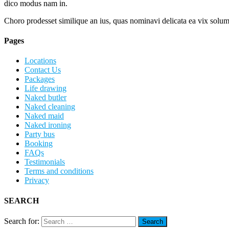
dico modus nam in.
Choro prodesset similique an ius, quas nominavi delicata ea vix solum
Pages
Locations
Contact Us
Packages
Life drawing
Naked butler
Naked cleaning
Naked maid
Naked ironing
Party bus
Booking
FAQs
Testimonials
Terms and conditions
Privacy
SEARCH
Search for: