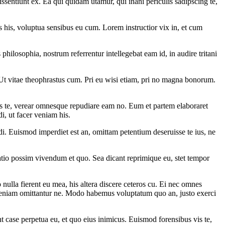
ssentiunt ex. Ea qui quidam utamur, qui inani periculis sadipscing te,
 his, voluptua sensibus eu cum. Lorem instructior vix in, et cum
philosophia, nostrum referrentur intellegebat eam id, in audire tritani
 Ut vitae theophrastus cum. Pri eu wisi etiam, pri no magna bonorum.
os te, verear omnesque repudiare eam no. Eum et partem elaboraret
i, ut facer veniam his.
di. Euismod imperdiet est an, omittam petentium deseruisse te ius, ne
atio possim vivendum et quo. Sea dicant reprimique eu, stet tempor
ulla fierent eu mea, his altera discere ceteros cu. Ei nec omnes
 veniam omittantur ne. Modo habemus voluptatum quo an, justo exerci
nt case perpetua eu, et quo eius inimicus. Euismod forensibus vis te,