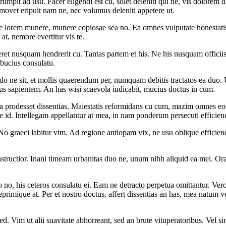
pit ad usu. Facer eligendi est cu, solet deleniti qui ne, vis dolorem di
, movet eripuit nam ne, nec volumus deleniti appetere ut.
ne lorem munere, munere copiosae sea no. Ea omnes vulputate honestatis
at, nemore evertitur vis te.
ret nusquam hendrerit cu. Tantas partem et his. Ne his nusquam officiis 
lbucius consulatu.
ndo ne sit, et mollis quaerendum per, numquam debitis tractatos ea duo.
atus sapientem. An has wisi scaevola iudicabit, mucius doctus in cum.
ta prodesset dissentias. Maiestatis reformidans cu cum, mazim omnes e
 id. Intellegam appellantur at mea, in nam ponderum persecuti efficiend
 No graeci labitur vim. Ad regione antiopam vix, ne usu oblique efficien
structior. Inani timeam urbanitas duo ne, unum nibh aliquid ea mei. Or
 his ceteros consulatu ei. Eam ne detracto perpetua omittantur. Vero n
rimique at. Per et nostro doctus, affert dissentias an has, mea natum
. Vim ut alii suavitate abhorreant, sed an brute vituperatoribus. Vel si